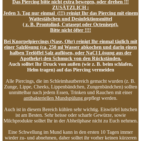
Das Piercing bitte nicht extra bewegen, oder drehen !!!
ZUSÄTZLICH :
Jeden 3. Tag nur einmal (!!!) reinigt Ihr das Piercing mit einem
Wattestäbchen und Desinfektionsmittel
( z. B. Prontolind, Cutasept oder Octenisept).
Bitte nicht öfter !!!!
Bei Knorpelpiercings (Nase, Ohr) reinigt Ihr einmal täglich mit
einer Salzlösung (ca. 250 ml Wasser abkochen und darin einen
halben Teelöffel Salz auflösen, oder NaCl Lösung aus der
Apotheke) den Schmuck von den Rückständen.
Auch solltet Ihr Druck von außen (wie z. B. beim schlafen,
Helm tragen) auf das Piercing vermeiden
Alle Piercings, die im Schleimhautbereich gemacht wurden (z. B.
Zunge, Lippe, Cheeks, Lippenbändchen, Zungenbändchen) sollten
unmittelbar nach jedem Essen, Trinken und Rauchen mit einer
antibakteriellen Mundspülung
gepflegt werden.
Auch ist in diesem Bereich kühlen sehr wichtig. Eiswürfel lutschen
ist am Besten. Sehr heisse oder scharfe Gewürze, sowie
Milchprodukte solltet Ihr in der Abheilphase nicht zu Euch nehmen.
Eine Schwellung im Mund kann in den ersten 10 Tagen immer
wieder zu- und abnehmen, daher solltet ihr vorher keinen kürzeren