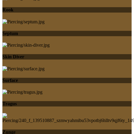
Rook
Septum
Skin Diver
Surface
Tragus
Zunge