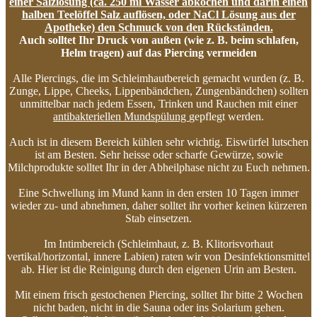
einer Salzlösung (ca. 250 ml Wasser abkochen und darin einen
halben Teelöffel Salz auflösen, oder NaCl Lösung aus der
Apotheke) den Schmuck von den Rückständen.
Auch solltet Ihr Druck von außen (wie z. B. beim schlafen,
Helm tragen) auf das Piercing vermeiden
Alle Piercings, die im Schleimhautbereich gemacht wurden (z. B.
Zunge, Lippe, Cheeks, Lippenbändchen, Zungenbändchen) sollten
unmittelbar nach jedem Essen, Trinken und Rauchen mit einer
antibakteriellen Mundspülung
gepflegt werden.
Auch ist in diesem Bereich kühlen sehr wichtig. Eiswürfel lutschen
ist am Besten. Sehr heisse oder scharfe Gewürze, sowie
Milchprodukte solltet Ihr in der Abheilphase nicht zu Euch nehmen.
Eine Schwellung im Mund kann in den ersten 10 Tagen immer
wieder zu- und abnehmen, daher solltet ihr vorher keinen kürzeren
Stab einsetzen.
Im Intimbereich (Schleimhaut, z. B. Klitorisvorhaut
vertikal/horizontal, innere Labien) raten wir von Desinfektionsmittel
ab. Hier ist die Reinigung durch den eigenen Urin am Besten.
Mit einem frisch gestochenen Piercing, solltet Ihr bitte 2 Wochen
nicht baden, nicht in die Sauna oder ins Solarium gehen.