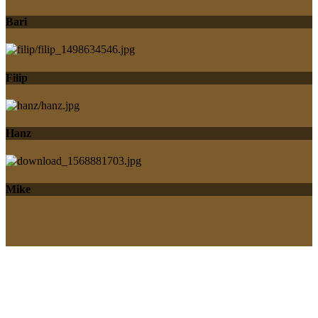
Bari
Filip
Hanz
Mike