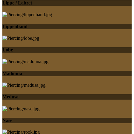
Lippe / Labret
Lippenband
Lobe
Madonna
Medusa
Nase