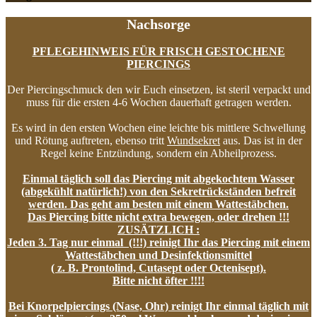
Nachsorge
PFLEGEHINWEIS FÜR FRISCH GESTOCHENE
PIERCINGS
Der Piercingschmuck den wir Euch einsetzen, ist steril verpackt und
muss für die ersten 4-6 Wochen dauerhaft getragen werden.
Es wird in den ersten Wochen eine leichte bis mittlere Schwellung
und Rötung auftreten, ebenso tritt
Wundsekret
aus. Das ist in der
Regel keine Entzündung, sondern ein Abheilprozess.
Einmal täglich soll das Piercing mit abgekochtem Wasser
(abgekühlt natürlich!) von den Sekretrückständen befreit
werden. Das geht am besten mit einem Wattestäbchen.
Das Piercing bitte nicht extra bewegen, oder drehen !!!
ZUSÄTZLICH :
Jeden 3. Tag nur einmal (!!!) reinigt Ihr das Piercing mit einem
Wattestäbchen und Desinfektionsmittel
( z. B. Prontolind, Cutasept oder Octenisept).
Bitte nicht öfter !!!!
Bei Knorpelpiercings (Nase, Ohr) reinigt Ihr einmal täglich mit