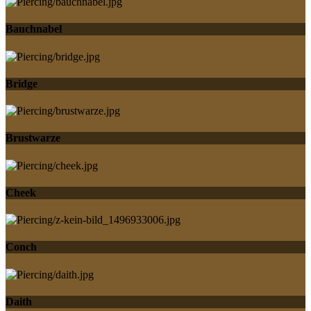
Bauchnabel
Bridge
Brustwarze
Cheek
Conch
Daith